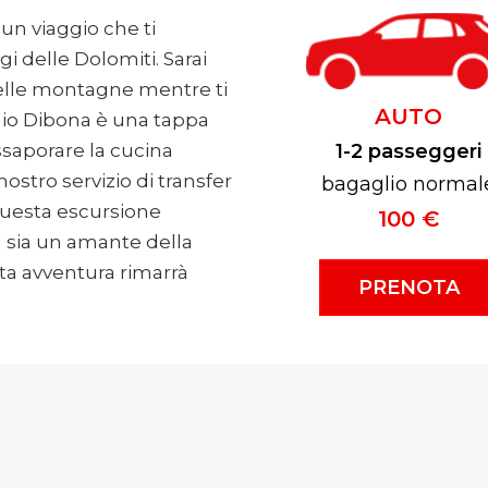
un viaggio che ti
i delle Dolomiti. Sarai
delle montagne mentre ti
AUTO
fugio Dibona è una tappa
assaporare la cucina
1-2 passeggeri
ostro servizio di transfer
bagaglio normal
 questa escursione
100 €
 sia un amante della
ta avventura rimarrà
PRENOTA