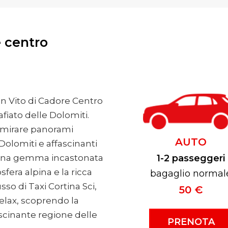
e centro
an Vito di Cadore Centro
fiato delle Dolomiti.
ammirare panorami
AUTO
Dolomiti e affascinanti
 è una gemma incastonata
1-2 passeggeri
fera alpina e la ricca
bagaglio normal
usso di Taxi Cortina Sci,
50 €
relax, scoprendo la
ascinante regione delle
PRENOTA