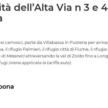
ità dell’Alta Via n 3 e 
a
 dei camosci, parte da Villabassa in Pusteria per arr
a, il rifugio Palmieri, il rifugio città di Fiume, il ri
 di Messner)
attraversando la val di Zoldo fino a Lo
fugi
(viene applicata la tariffa auto).
ibona