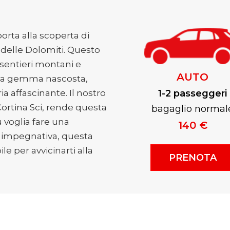
porta alla scoperta di
 delle Dolomiti. Questo
 sentieri montani e
AUTO
 una gemma nascosta,
ia affascinante. Il nostro
1-2 passeggeri
 Cortina Sci, rende questa
bagaglio normal
 voglia fare una
140 €
ù impegnativa, questa
e per avvicinarti alla
PRENOTA