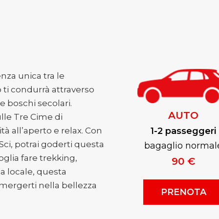
enza unica tra le
ti condurrà attraverso
 e boschi secolari.
AUTO
ulle Tre Cime di
tà all’aperto e relax. Con
1-2 passeggeri
a Sci, potrai goderti questa
bagaglio normal
glia fare trekking,
90 €
ina locale, questa
mergerti nella bellezza
PRENOTA