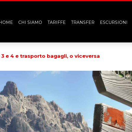
HOME
CHI SIAMO
TARIFFE
TRANSFER
ESCURSIONI
n 3 e 4 e trasporto bagagli, o viceversa