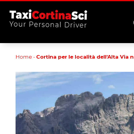
[google-translator]
Home
-
Cortina per le località dell’Alta Via 