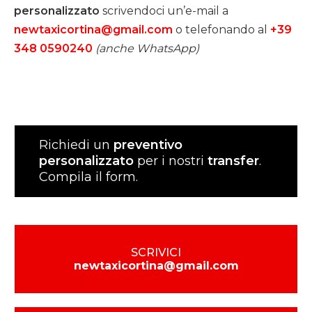
personalizzato
scrivendoci un’e-mail a
newtaxicortina@gmail.com
o telefonando al
+39
348 0590240
(anche WhatsApp)
Richiedi un
preventivo
personalizzato
per i nostri
transfer
.
Compila il form.
SCRIVICI
newtaxicortina@gmail.com