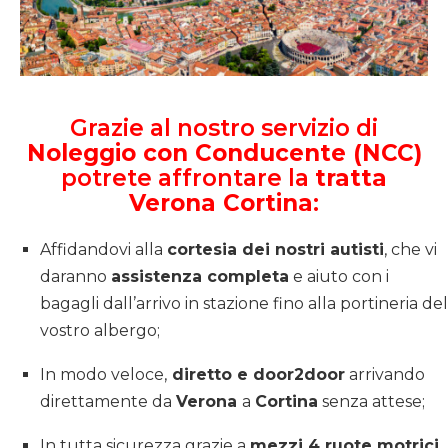
Grazie al nostro servizio di
Noleggio con Conducente (NCC)
potrete affrontare la
tratta
Verona Cortina
:
Affidandovi alla
cortesia dei nostri autisti
, che vi
daranno
assistenza completa
e aiuto con i
bagagli dall’arrivo in stazione fino alla portineria del
vostro albergo;
In modo veloce,
diretto e door2door
arrivando
direttamente da
Verona
a
Cortina
senza attese;
In tutta sicurezza grazie a
mezzi 4 ruote motrici