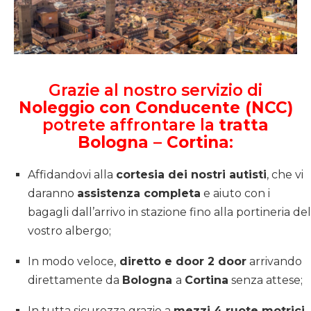
Grazie al nostro servizio di
Noleggio con Conducente (NCC)
potrete affrontare la
tratta
Bologna – Cortina
:
Affidandovi alla
cortesia dei nostri autisti
, che vi
daranno
assistenza completa
e aiuto con i
bagagli dall’arrivo in stazione fino alla portineria del
vostro albergo;
In modo veloce,
diretto e door 2 door
arrivando
direttamente da
Bologna
a
Cortina
senza attese;
In tutta sicurezza grazie a
mezzi 4 ruote motrici